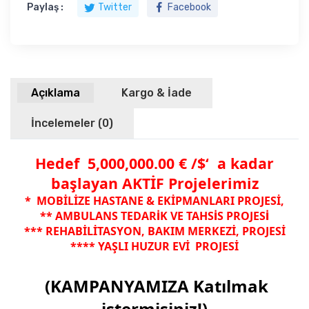
Paylaş :
Twitter
Facebook
Açıklama
Kargo & İade
İncelemeler (0)
Hedef 5,000,000.00 € /$‘ a kadar
başlayan AKTİF Projelerimiz
* MOBİLİZE HASTANE & EKİPMANLARI PROJESİ,
** AMBULANS TEDAR
K VE TAHS
S PROJES
İ
İ
İ
*** REHABİLİTASYON, BAKIM MERKEZİ, PROJESİ
**** YAŞLI HUZUR EVİ PROJESİ
(KAMPANYAMIZA Katılmak
istermisiniz!)