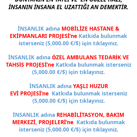
İNSANIN İNSANA EL UZATTIĞI AN DEMEKTİR.
İNSANLIK adına
MOBİLİZE HASTANE &
EKİPMANLARI PROJESİ’ne
Katkıda bulunmak
isterseniz (5,000.00 €/$) i
in tıklayınız.
ç
İNSANLIK adına
ZEL AMBULANS TEDAR
K VE
Ö
İ
TAHS
S PROJESİ’ne
Katkıda bulunmak isterseniz
İ
(5,000.00 €/$) i
in tıklayınız.
ç
İNSANLIK adına
YAŞLI HUZUR
EVİ PROJESİ’ne
Katkıda bulunmak isterseniz
(5,000.00 €/$) için tıklayınız.
İNSANLIK adına
REHABİLİTASYON, BAKIM
MERKEZİ, PROJELERİ’ne
Katkıda bulunmak
isterseniz (5,000.00 €/$) için tıklayınız.