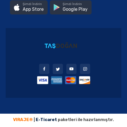
Şimdi İndirin
Şimdi İndirin
App Store
Google Play
VIRAJE®
|
E-Ticaret
paketleri ile hazırlanmıştır.