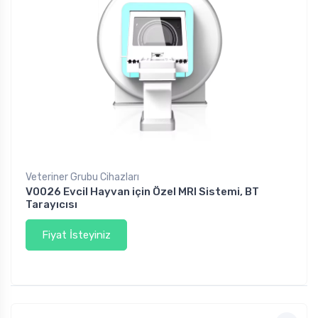
L
Veteriner Grubu Cihazları
V0026 Evcil Hayvan için Özel MRI Sistemi, BT
Tarayıcısı
Fiyat İsteyiniz