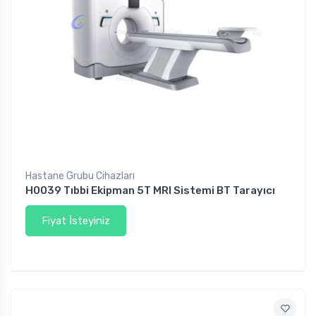
L
Hastane Grubu Cihazları
H0039 Tıbbi Ekipman 5T MRI Sistemi BT Tarayıcı
Fiyat İsteyiniz